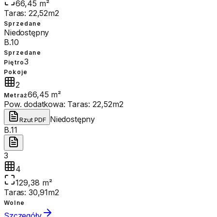
66,45 m²
Taras: 22,52m2
Sprzedane
Niedostępny
B.10
Sprzedane
3
Piętro
Pokoje
2
66,45 m²
Metraż
Pow. dodatkowa:
Taras: 22,52m2
Niedostępny
Rzut PDF
B.11
3
4
129,38 m²
Taras: 30,91m2
Wolne
Szczegóły