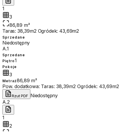
1
3
86,89 m²
Taras: 38,39m2 Ogródek: 43,69m2
Sprzedane
Niedostępny
A.1
Sprzedane
1
Piętro
Pokoje
3
86,89 m²
Metraż
Pow. dodatkowa:
Taras: 38,39m2 Ogródek: 43,69m2
Niedostępny
Rzut PDF
A.2
1
2