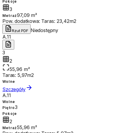
Pokoje
3
97,09 m²
Metraż
Pow. dodatkowa:
Taras: 23,42m2
Niedostępny
Rzut PDF
A.11
3
2
55,96 m²
Taras: 5,97m2
Wolne
Szczegóły
A.11
Wolne
3
Piętro
Pokoje
2
55,96 m²
Metraż