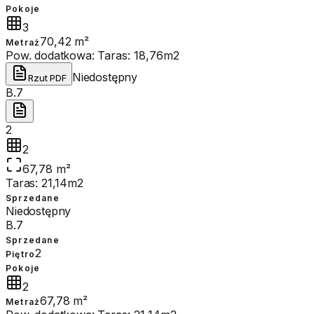
Pokoje
3
70,42 m²
Metraż
Pow. dodatkowa:
Taras: 18,76m2
Niedostępny
Rzut PDF
B.7
2
2
67,78 m²
Taras: 21,14m2
Sprzedane
Niedostępny
B.7
Sprzedane
2
Piętro
Pokoje
2
67,78 m²
Metraż