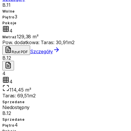
B.11
Wolne
3
Piętro
Pokoje
4
129,38 m²
Metraż
Pow. dodatkowa:
Taras: 30,91m2
Szczegóły
Rzut PDF
B.12
4
4
114,45 m²
Taras: 69,51m2
Sprzedane
Niedostępny
B.12
Sprzedane
4
Piętro