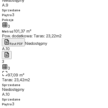
Niedostępny
A.9
Sprzedane
3
Piętro
Pokoje
3
101,37 m²
Metraż
Pow. dodatkowa:
Taras: 23,22m2
Niedostępny
Rzut PDF
A.10
3
3
97,09 m²
Taras: 23,42m2
Sprzedane
Niedostępny
A.10
Sprzedane
3
Piętro