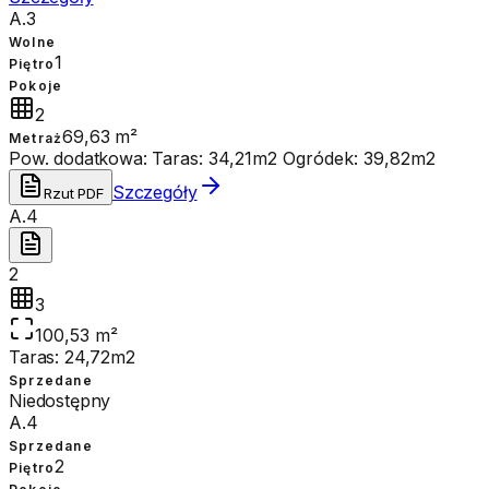
A.3
Wolne
1
Piętro
Pokoje
2
69,63 m²
Metraż
Pow. dodatkowa:
Taras: 34,21m2 Ogródek: 39,82m2
Szczegóły
Rzut PDF
A.4
2
3
100,53 m²
Taras: 24,72m2
Sprzedane
Niedostępny
A.4
Sprzedane
2
Piętro