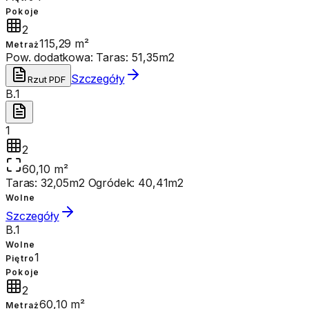
Pokoje
2
115,29 m²
Metraż
Pow. dodatkowa:
Taras: 51,35m2
Szczegóły
Rzut PDF
B.1
1
2
60,10 m²
Taras: 32,05m2 Ogródek: 40,41m2
Wolne
Szczegóły
B.1
Wolne
1
Piętro
Pokoje
2
60,10 m²
Metraż