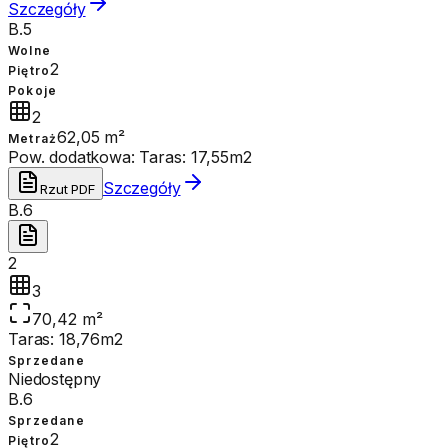
Szczegóły
B.5
Wolne
2
Piętro
Pokoje
2
62,05 m²
Metraż
Pow. dodatkowa:
Taras: 17,55m2
Szczegóły
Rzut PDF
B.6
2
3
70,42 m²
Taras: 18,76m2
Sprzedane
Niedostępny
B.6
Sprzedane
2
Piętro