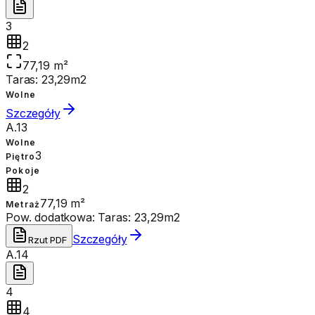
3
2
77,19 m²
Taras: 23,29m2
Wolne
Szczegóły
A.13
Wolne
3
Piętro
Pokoje
2
77,19 m²
Metraż
Pow. dodatkowa:
Taras: 23,29m2
Szczegóły
Rzut PDF
A.14
4
4