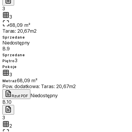
3
3
68,09 m²
Taras: 20,67m2
Sprzedane
Niedostępny
B.9
Sprzedane
3
Piętro
Pokoje
3
68,09 m²
Metraż
Pow. dodatkowa:
Taras: 20,67m2
Niedostępny
Rzut PDF
B.10
3
2