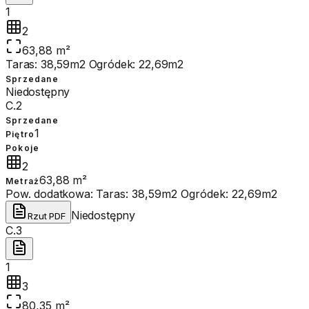
1
2
63,88 m²
Taras: 38,59m2 Ogródek: 22,69m2
Sprzedane
Niedostępny
C.2
Sprzedane
1
Piętro
Pokoje
2
63,88 m²
Metraż
Pow. dodatkowa:
Taras: 38,59m2 Ogródek: 22,69m2
Niedostępny
Rzut PDF
C.3
1
3
80,35 m²