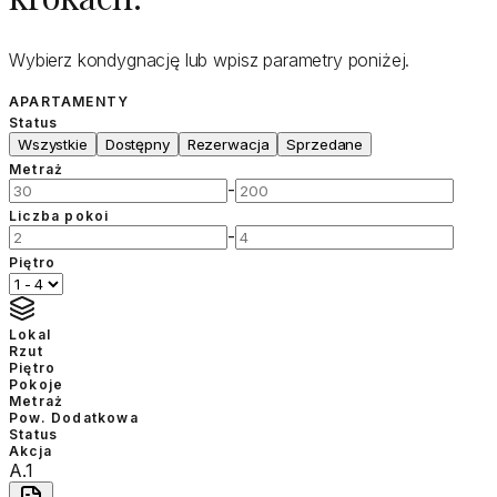
Wybierz kondygnację lub wpisz parametry poniżej.
APARTAMENTY
Status
Wszystkie
Dostępny
Rezerwacja
Sprzedane
Metraż
-
Liczba pokoi
-
Piętro
Lokal
Rzut
Piętro
Pokoje
Metraż
Pow. Dodatkowa
Status
Akcja
A.1