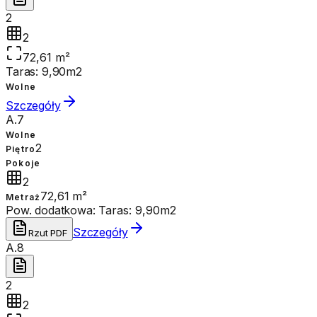
2
2
72,61 m²
Taras: 9,90m2
Wolne
Szczegóły
A.7
Wolne
2
Piętro
Pokoje
2
72,61 m²
Metraż
Pow. dodatkowa:
Taras: 9,90m2
Szczegóły
Rzut PDF
A.8
2
2