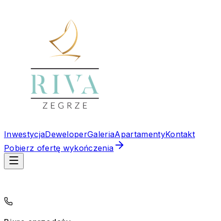
Inwestycja
Deweloper
Galeria
Apartamenty
Kontakt
Pobierz ofertę wykończenia