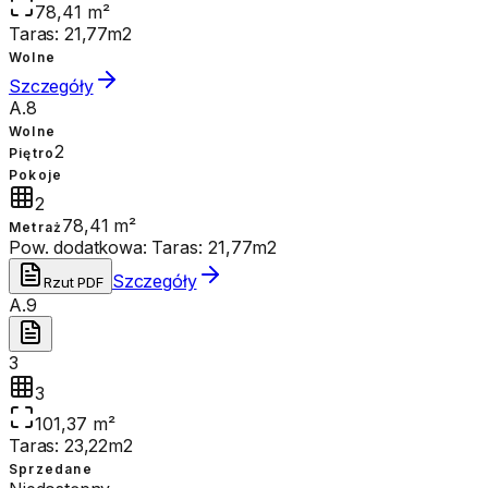
78,41 m²
Taras: 21,77m2
Wolne
Szczegóły
A.8
Wolne
2
Piętro
Pokoje
2
78,41 m²
Metraż
Pow. dodatkowa:
Taras: 21,77m2
Szczegóły
Rzut PDF
A.9
3
3
101,37 m²
Taras: 23,22m2
Sprzedane