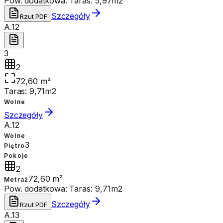
Pow. dodatkowa:
Taras: 5,97m2
Szczegóły
Rzut PDF
A.12
3
2
72,60 m²
Taras: 9,71m2
Wolne
Szczegóły
A.12
Wolne
3
Piętro
Pokoje
2
72,60 m²
Metraż
Pow. dodatkowa:
Taras: 9,71m2
Szczegóły
Rzut PDF
A.13