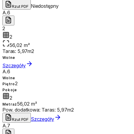
Niedostępny
Rzut PDF
A.6
2
2
56,02 m²
Taras: 5,97m2
Wolne
Szczegóły
A.6
Wolne
2
Piętro
Pokoje
2
56,02 m²
Metraż
Pow. dodatkowa:
Taras: 5,97m2
Szczegóły
Rzut PDF
A.7