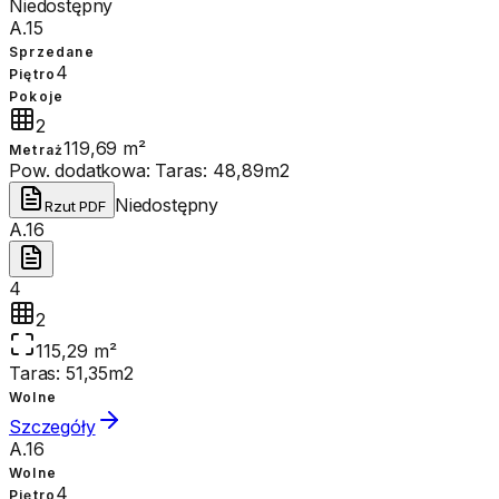
Niedostępny
A.15
Sprzedane
4
Piętro
Pokoje
2
119,69 m²
Metraż
Pow. dodatkowa:
Taras: 48,89m2
Niedostępny
Rzut PDF
A.16
4
2
115,29 m²
Taras: 51,35m2
Wolne
Szczegóły
A.16
Wolne
4
Piętro